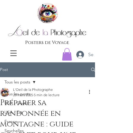
Posters de Voyage
Se connecter
Post
Tous les posts
L'Oeil de la Photographe
Tous les posts
20 mars 2025
5 min de lecture
Préparer sa
USA - Ouest
randonnée en
USA - Est
France
montagne : guide
Seychelles