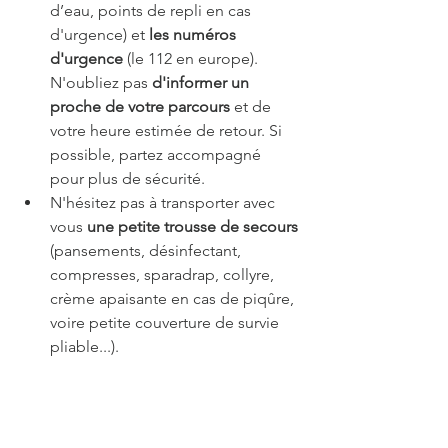
d’eau, points de repli en cas 
d'urgence) et 
les numéros 
d'urgence 
(le 112 en europe). 
N'oubliez pas 
d'informer un 
proche de votre parcours
 et de 
votre heure estimée de retour. Si 
possible, partez accompagné 
pour plus de sécurité. 
N'hésitez pas à transporter avec 
vous 
une petite trousse de secours
(pansements, désinfectant, 
compresses, sparadrap, collyre, 
crème apaisante en cas de piqûre, 
voire petite couverture de survie 
pliable...).
Il n'est pas forcément nécessaire 
d'être très sportif pour effectuer 
des randonnées (j'en suis la 
preuve), sachant que je vous parle 