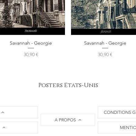
Aperçu rapide
Aperçu rapide
Savannah - Georgie
Savannah - Georgie
Prix
Prix
30,90 €
30,90 €
Posters Etats-Unis
CONDITIONS G
A PROPOS
MENTIO