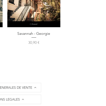
Aperçu rapide
Savannah - Georgie
Prix
30,90 €
ENERALES DE VENTE
NS LEGALES