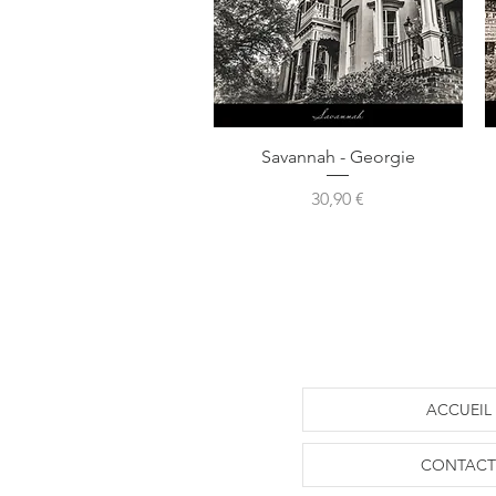
Aperçu rapide
Savannah - Georgie
Prix
30,90 €
ACCUEIL
CONTACT