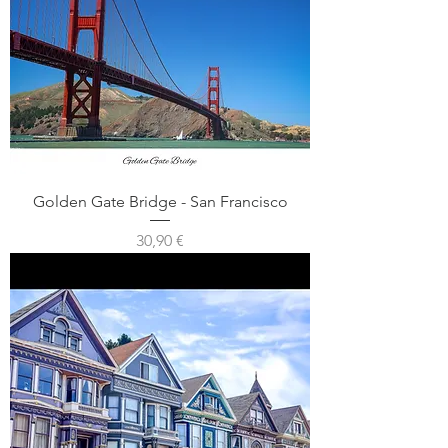
Golden Gate Bridge - San Francisco
Prix
30,90 €