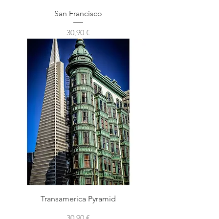
San Francisco
Prix
30,90 €
Transamerica Pyramid
Prix
30,90 €