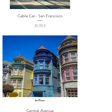
Cable Car - San Francisco
Prix
30,90 €
Central Avenue