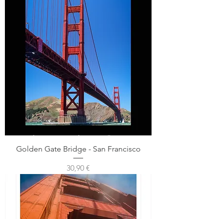
Golden Gate Bridge - San Francisco
Prix
30,90 €