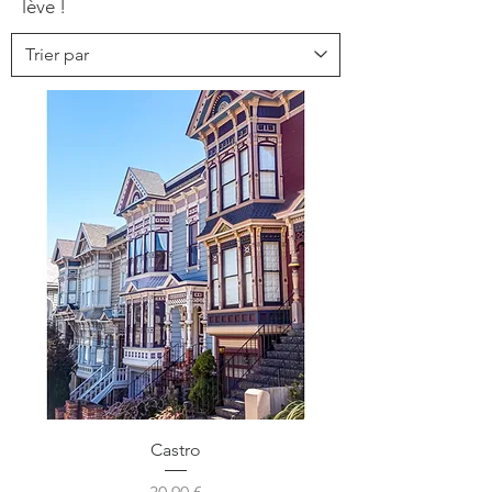
lève !
Castro
Prix