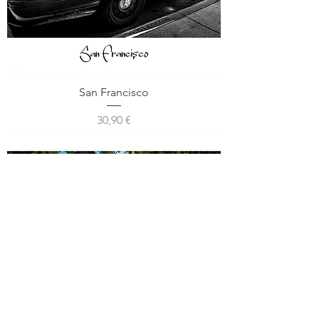
San Francisco
Prix
30,90 €