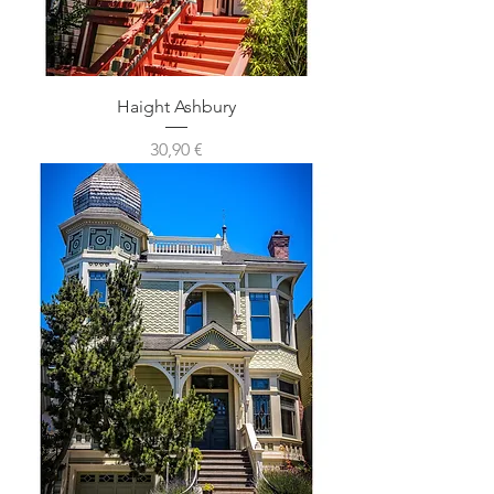
Haight Ashbury
Prix
30,90 €