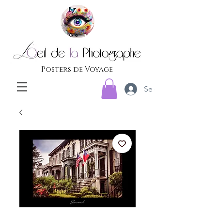
Posters de Voyage
Se connecter