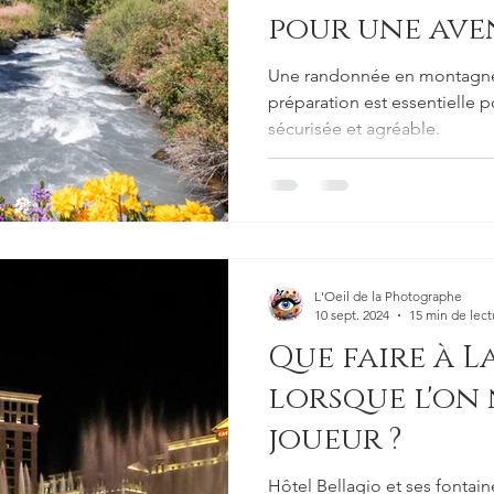
pour une ave
Une randonnée en montagne 
préparation est essentielle 
sécurisée et agréable.
L'Oeil de la Photographe
10 sept. 2024
15 min de lect
Que faire à L
lorsque l'on 
joueur ?
Hôtel Bellagio et ses fontaine