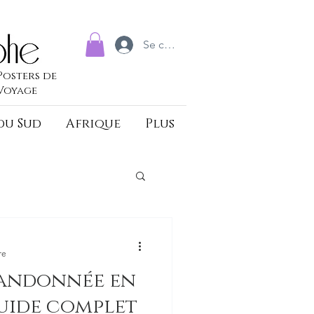
Se connecter
Posters de
Voyage
du Sud
Afrique
Plus
re
randonnée en
uide complet