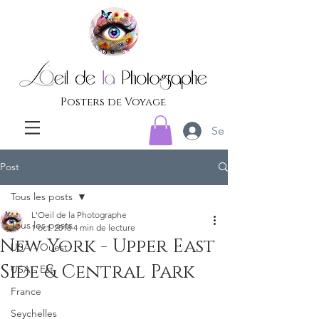
Posters de Voyage
Se connecter
Post
Tous les posts
L'Oeil de la Photographe
Tous les posts
1 oct. 2018
4 min de lecture
New York - Upper East
USA - Ouest
Side & Central Park
USA - Est
France
Seychelles