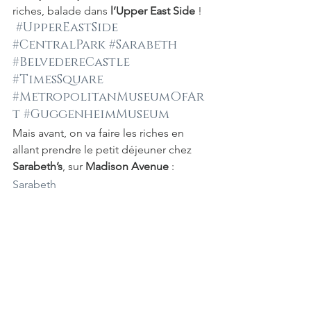
riches, balade dans 
l’Upper East Side 
!
#UpperEastSide
#CentralPark
#Sarabeth
#BelvedereCastle
#TimesSquare
#MetropolitanMuseumOfAr
t
#GuggenheimMuseum
Mais avant, on va faire les riches en 
allant prendre le petit déjeuner chez 
Sarabeth’s
, sur 
Madison Avenue
 :
Sarabeth