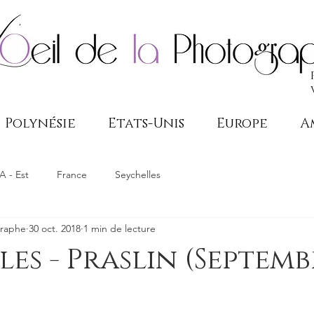
Polynésie
Etats-Unis
Europe
A
A - Est
France
Seychelles
graphe
30 oct. 2018
1 min de lecture
les - Praslin (Septemb