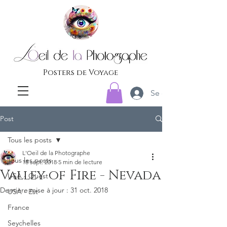
Posters de Voyage
Se connecter
Post
Tous les posts
L'Oeil de la Photographe
Tous les posts
18 sept. 2018
5 min de lecture
Valley of Fire - Nevada
USA - Ouest
Dernière mise à jour :
31 oct. 2018
USA - Est
France
Seychelles