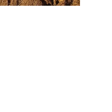
L'Oeil de la Photographe
15 sept. 2018
10 min de lecture
Grand Canyon National
Park - Arizona
GALERIE PHOTOS GRAND CANYON GRAND
CANYON NATIONAL PARK 21 Juin 2014 Il est
14h30, en ce 21 Juin, nous avons terminé notre
excursion de...