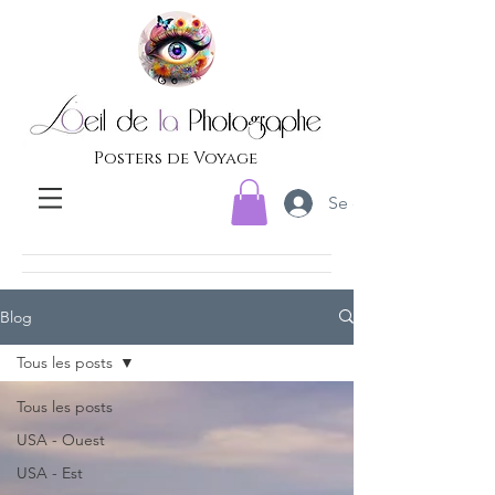
Posters de Voyage
Se connecter
Blog
Tous les posts
Tous les posts
USA - Ouest
USA - Est