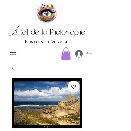
Posters de Voyage
Se connecter