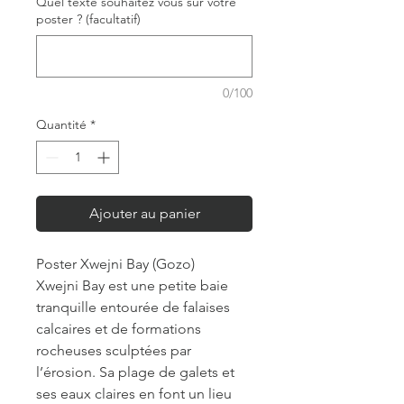
Quel texte souhaitez vous sur votre
poster ? (facultatif)
0/100
Quantité
*
Ajouter au panier
Poster Xwejni Bay (Gozo)
Xwejni Bay est une petite baie
tranquille entourée de falaises
calcaires et de formations
rocheuses sculptées par
l’érosion. Sa plage de galets et
ses eaux claires en font un lieu