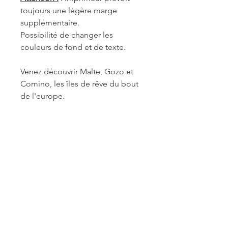
toujours une légère marge
supplémentaire.
Possibilité de changer les
couleurs de fond et de texte.
Venez découvrir Malte, Gozo et
Comino, les îles de rêve du bout
de l'europe.
REF. GOZ014
INFORMATIONS DE
FABRICATION ET LIVRAISON
Chaque produit est fabriqué à la
commande. Je travaille seule à sa
réalisation. Je suis maître de mes
délais concernant la retouche et le
traitement des commandes mais je