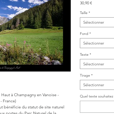
Prix
30,90 €
Taille
*
Sélectionner
Fond
*
Sélectionner
Texte
*
Sélectionner
Tirage
*
Sélectionner
e Haut à Champagny en Vanoise -
Quel texte souhaitez v
- France)
 bénéficie du statut de site naturel
 aux portes du Parc Naturel de la