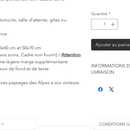
Quantité
*
omicile, salle d'attente, gîtes ou
ance
Ajouter au panie
40x60 cm et 50x70 cm
vos soins, Cadre non fourni) /
Attention
 une légère marge supplémentaire.
INFORMATIONS D
eurs de fond et de texte
LIVRAISON
ires paysages des Alpes à vos visiteurs.
Chaque produit est f
seule à sa réalisation
concernant la retouc
commandes mais je r
de contraintes fourni
des affiches et d'exp
Les délais annoncés p
CONDITIONS G
généralement de 2 à 