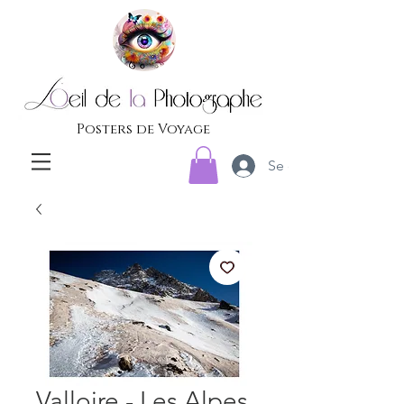
Posters de Voyage
Se connecter
Valloire - Les Alpes