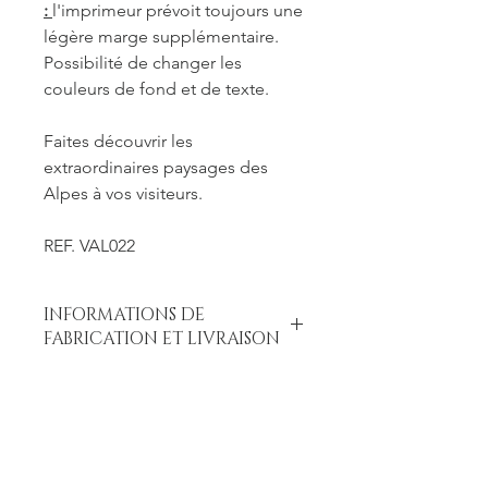
:
l'imprimeur prévoit toujours une
légère marge supplémentaire.
Possibilité de changer les
couleurs de fond et de texte.
Faites découvrir les
extraordinaires paysages des
Alpes à vos visiteurs.
REF. VAL022
INFORMATIONS DE
FABRICATION ET LIVRAISON
Chaque produit est fabriqué à la
commande. Je travaille seule à sa
réalisation. Je suis maître de mes
délais concernant la retouche et le
traitement des commandes mais je