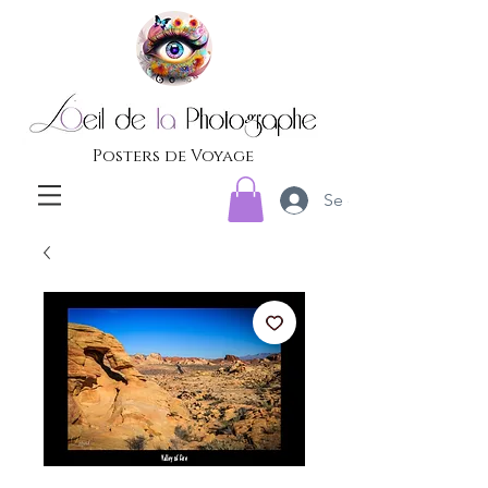
Posters de Voyage
Se connecter