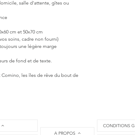
C'est pourquoi les 
omicile, salle d'attente, gîtes ou
10 à 12 jours ouvrés,
part. Je m'engage à 
ance
l'état d'avancement
d'expédition.
40x60 cm et 50x70 cm
Il n'est pas nécessa
vos soins, cadre non fourni)
commander sur L'Oei
 toujours une légère marge
​La société L'Oeil de
paiements par carte 
les règlements via le 
eurs de fond et de texte.
nécessaire de créer 
un règlement et vous
 Comino, les îles de rêve du bout de
​Attention : L'oeil d
livraisons uniquemen
Les frais de port son
le site.
​En ce qui concerne 
et retour, je vous invi
vente
.
​N'hésitez pas à me c
CONDITIONS G
solliciter l'Oeil de 
A PROPOS
originale !