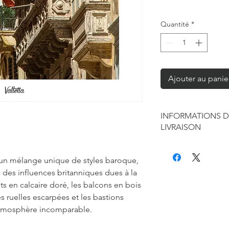
Quantité
*
Ajouter au panie
INFORMATIONS D
LIVRAISON
Chaque produit est f
seule à sa réalisation
st un mélange unique de styles baroque,
concernant la retouc
des influences britanniques dues à la
commandes mais je r
s en calcaire doré, les balcons en bois
de contraintes fourni
s ruelles escarpées et les bastions
des affiches et d'exp
atmosphère incomparable.
Les délais annoncés p
généralement de 2 à 