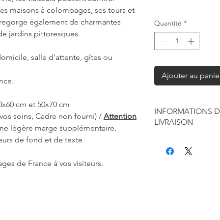
 ses maisons à colombages, ses tours et
age regorge également de charmantes
Quantité
*
de jardins pittoresques.
omicile, salle d'attente, gîtes ou
Ajouter au panie
nce.
40x60 cm et 50x70 cm
INFORMATIONS D
vos soins, Cadre non fourni) /
Attention
LIVRAISON
 une légère marge supplémentaire.
eurs de fond et de texte
Chaque produit est f
seule à sa réalisation
concernant la retouc
llages de France à vos visiteurs.
commandes mais je r
de contraintes fourni
des affiches et d'exp
Les délais annoncés p
généralement de 2 à 