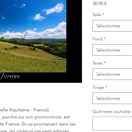
Prix
30,90 €
Taille
*
Sélectionner
Fond
*
Sélectionner
Texte
*
Sélectionner
Tirage
*
Sélectionner
elle Aquitaine - France)
Quel texte souhaitez v
, perché sur son promontoire, est
 de France. En se promenant dans les
nne, les visiteurs peuvent admirer