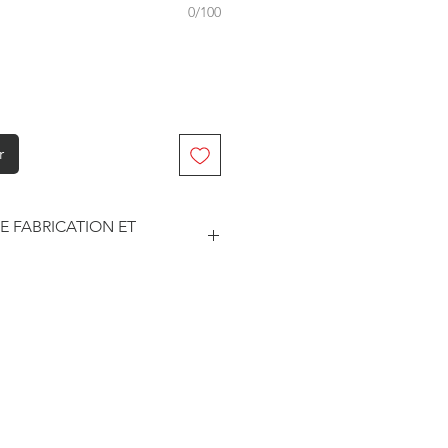
0/100
r
E FABRICATION ET
abriqué à la commande. Je travaille
. Je suis maître de mes délais
he et le traitement des
este soumise à un certain nombre
sseurs pour les délais d'impression
édition.
ar les prestataires sont
3 jours ouvrés.