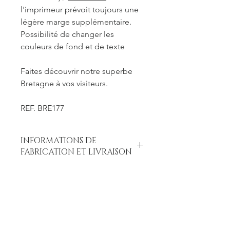
l'imprimeur prévoit toujours une
légère marge supplémentaire.
Possibilité de changer les
couleurs de fond et de texte
Faites découvrir notre superbe
Bretagne à vos visiteurs.
REF. BRE177
INFORMATIONS DE
FABRICATION ET LIVRAISON
Chaque produit est fabriqué à la
commande. Je travaille seule à sa
réalisation. Je suis maître de mes
délais concernant la retouche et le
traitement des commandes mais je
reste soumise à un certain nombre de