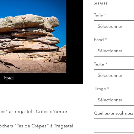
Prix
30,90 €
Taille
*
Sélectionner
Fond
*
Sélectionner
Texte
*
Sélectionner
Tirage
*
Sélectionner
es" à Trégastel - Côtes d'Armor
Quel texte souhaitez v
rochers "Tas de Crêpes" à Trégastel