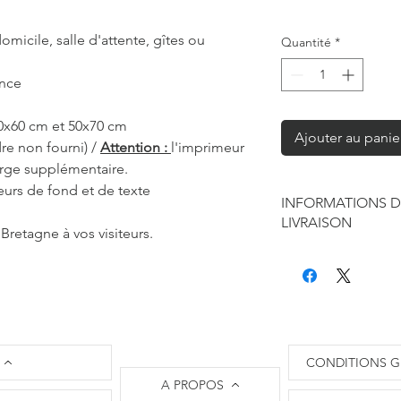
omicile, salle d'attente, gîtes ou
Quantité
*
ance
40x60 cm et 50x70 cm
Ajouter au panie
re non fourni) /
Attention :
l'imprimeur
arge supplémentaire.
eurs de fond et de texte
INFORMATIONS D
LIVRAISON
Bretagne à vos visiteurs.
Chaque produit est f
seule à sa réalisation
concernant la retouc
commandes mais je r
de contraintes fourni
des affiches et d'exp
CONDITIONS G
Les délais annoncés p
A PROPOS
généralement de 2 à 