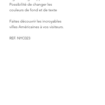
Possibilité de changer les
couleurs de fond et de texte
Faites découvrir les incroyables
villes Américaines à vos visiteurs.
REF. NYC023
INFORMATIONS DE
FABRICATION ET LIVRAISON
Chaque produit est fabriqué à la
commande. Je travaille seule à sa
réalisation. Je suis maître de mes
délais concernant la retouche et le
traitement des commandes mais je
reste soumise à un certain nombre de
ACCUEIL
contraintes fournisseurs pour les
délais d'impression des affiches et