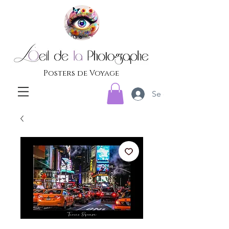
Posters de Voyage
Se connecter