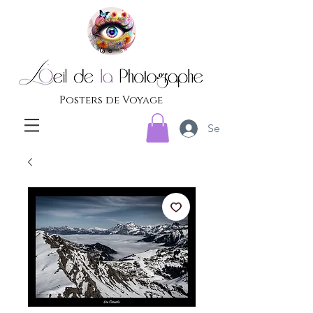
Posters de Voyage
Se connecter