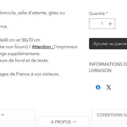
omicile, salle d'attente, gîtes ou
Quantité
*
nce.
40x60 cm et 50x70 cm
Ajouter au panie
re non fourni) /
Attention :
l'imprimeur
arge supplémentaire.
eurs de fond et de texte.
INFORMATIONS D
LIVRAISON
llages de France à vos visiteurs.
Chaque produit est f
seule à sa réalisation
concernant la retouc
commandes mais je r
de contraintes fourni
des affiches et d'exp
CONDITIONS G
Les délais annoncés p
A PROPOS
généralement de 2 à 