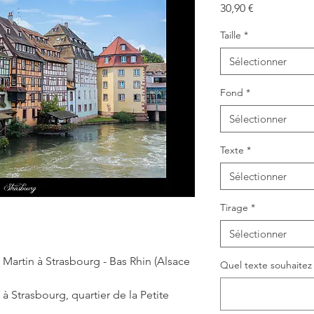
Prix
30,90 €
Taille
*
Sélectionner
Fond
*
Sélectionner
Texte
*
Sélectionner
Tirage
*
Sélectionner
 Martin à Strasbourg - Bas Rhin (Alsace
Quel texte souhaitez v
à Strasbourg, quartier de la Petite