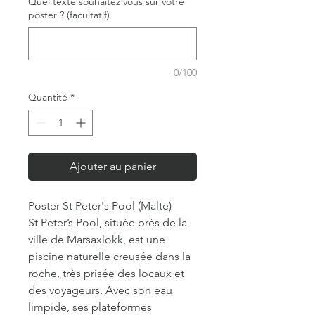
Quel texte souhaitez vous sur votre
poster ? (facultatif)
0/100
Quantité
*
Ajouter au panier
Poster St Peter's Pool (Malte)
St Peter’s Pool, située près de la
ville de Marsaxlokk, est une
piscine naturelle creusée dans la
roche, très prisée des locaux et
des voyageurs. Avec son eau
limpide, ses plateformes