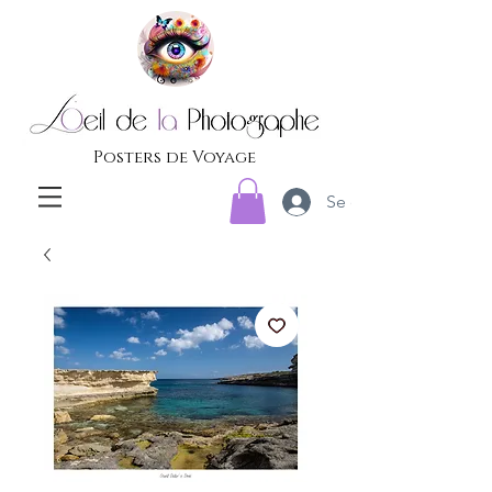
Posters de Voyage
Se connecter