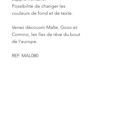
Possibilité de changer les
couleurs de fond et de texte.
Venez découvrir Malte, Gozo et
Comino, les îles de rêve du bout
de l'europe.
REF. MAL080
INFORMATIONS DE
FABRICATION ET LIVRAISON
Chaque produit est fabriqué à la
commande. Je travaille seule à sa
réalisation. Je suis maître de mes
délais concernant la retouche et le
traitement des commandes mais je
reste soumise à un certain nombre de
ACCUEIL
contraintes fournisseurs pour les