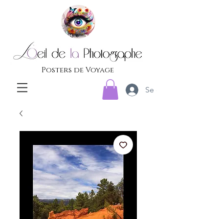
Posters de Voyage
Se connecter