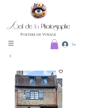
Posters de Voyage
Se connecter