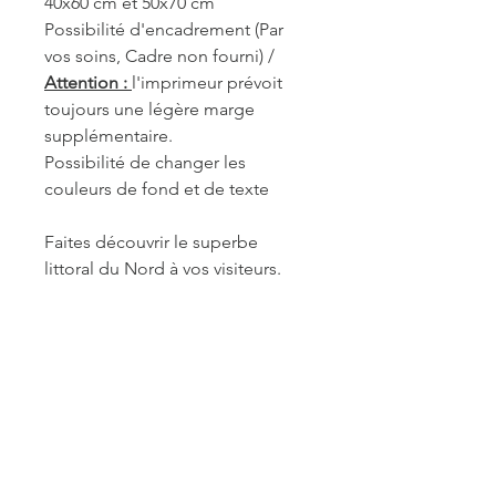
40x60 cm et 50x70 cm
Possibilité d'encadrement (Par
vos soins, Cadre non fourni) /
Attention :
l'imprimeur prévoit
toujours une légère marge
supplémentaire.
Possibilité de changer les
couleurs de fond et de texte
Faites découvrir le superbe
littoral du Nord à vos visiteurs.
REF. BAI004
INFORMATIONS DE
FABRICATION ET LIVRAISON
Chaque produit est fabriqué à la
commande. Je travaille seule à sa