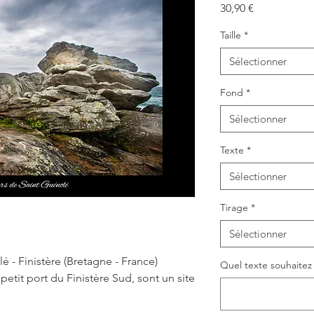
Prix
30,90 €
Taille
*
Sélectionner
Fond
*
Sélectionner
Texte
*
Sélectionner
Tirage
*
Sélectionner
 - Finistère (Bretagne - France)
Quel texte souhaitez v
etit port du Finistère Sud, sont un site