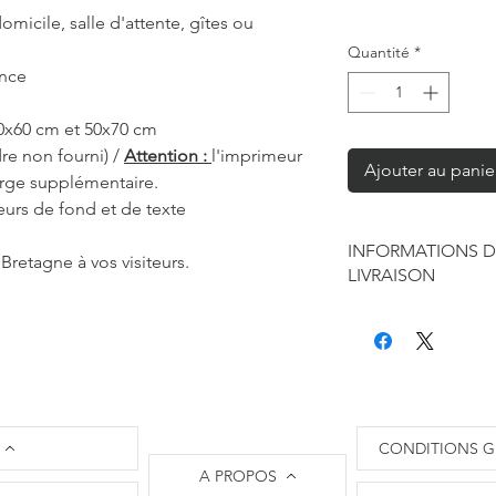
omicile, salle d'attente, gîtes ou
Quantité
*
ance
40x60 cm et 50x70 cm
re non fourni) /
Attention :
l'imprimeur
Ajouter au panie
arge supplémentaire.
eurs de fond et de texte
INFORMATIONS D
Bretagne à vos visiteurs.
LIVRAISON
Chaque produit est f
seule à sa réalisatio
encadrement éventue
envoi.Je suis maître 
retouche mais je res
contraintes fourniss
CONDITIONS G
des affiches, la disp
A PROPOS
proposés et les délai