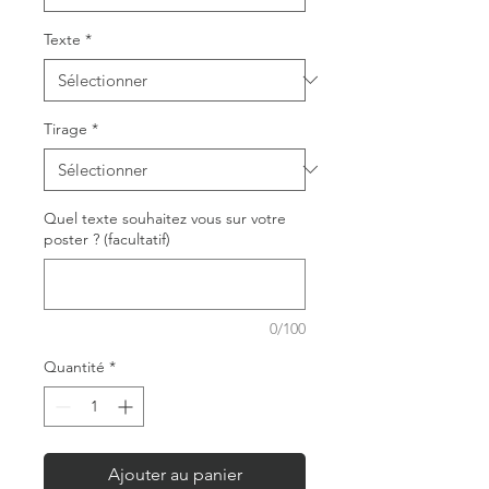
Texte
*
Tirage
*
Quel texte souhaitez vous sur votre
poster ? (facultatif)
0/100
Quantité
*
Ajouter au panier