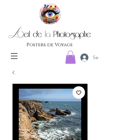
Posters de Voyage
Se connecter