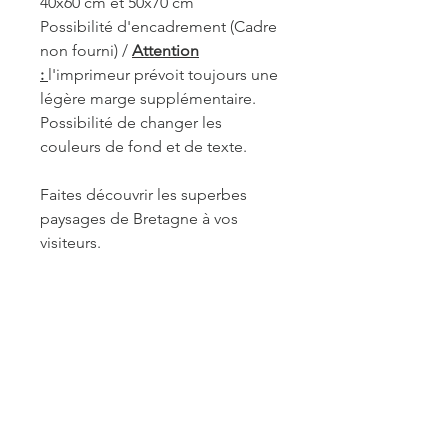
40x60 cm et 50x70 cm
Possibilité d'encadrement (Cadre
non fourni) /
Attention
:
l'imprimeur prévoit toujours une
légère marge supplémentaire.
Possibilité de changer les
couleurs de fond et de texte.
Faites découvrir les superbes
paysages de Bretagne à vos
visiteurs.
REF. QUI030
INFORMATIONS DE
FABRICATION ET LIVRAISON
Chaque produit est fabriqué à la
commande. Je travaille seule à sa