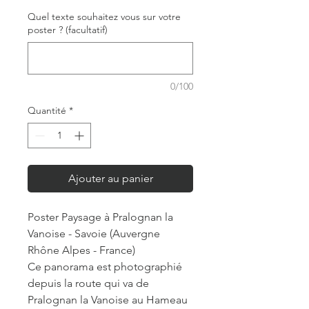
Quel texte souhaitez vous sur votre
poster ? (facultatif)
0/100
Quantité
*
Ajouter au panier
Poster Paysage à Pralognan la
Vanoise - Savoie (Auvergne
Rhône Alpes - France)
Ce panorama est photographié
depuis la route qui va de
Pralognan la Vanoise au Hameau