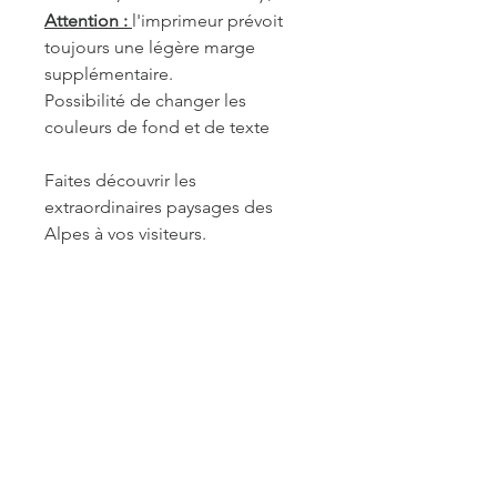
Attention :
l'imprimeur prévoit
toujours une légère marge
supplémentaire.
Possibilité de changer les
couleurs de fond et de texte
Faites découvrir les
extraordinaires paysages des
Alpes à vos visiteurs.
REF. PRA058
INFORMATIONS DE
FABRICATION ET LIVRAISON
Chaque produit est fabriqué à la
commande. Je travaille seule à sa
réalisation. Je suis maître de mes
délais concernant la retouche et le