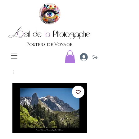
Posters de Voyage
Se connecter