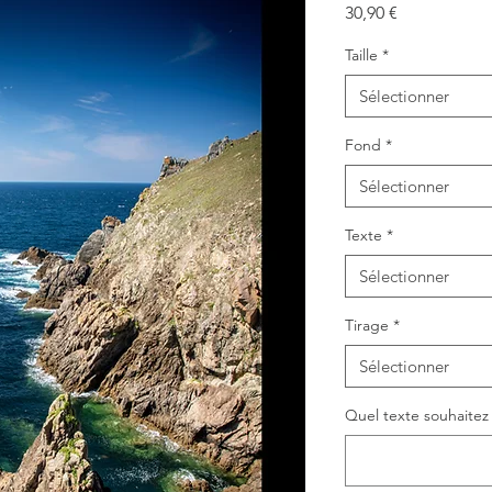
Prix
30,90 €
Taille
*
Sélectionner
Fond
*
Sélectionner
Texte
*
Sélectionner
Tirage
*
Sélectionner
Quel texte souhaitez v