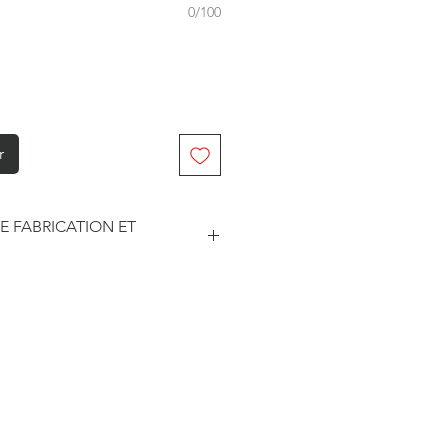
0/100
r
E FABRICATION ET
abriqué à la commande. Je travaille
. Je suis maître de mes délais
he et le traitement des
este soumise à un certain nombre
sseurs pour les délais d'impression
édition.
ar les prestataires sont
3 jours ouvrés.