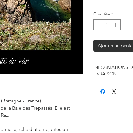
Quantité
*
Ajouter au panie
INFORMATIONS D
LIVRAISON
Chaque produit est f
seule à sa réalisation
concernant la retouc
 (Bretagne - France)
commandes mais je r
de la Baie des Trépassés. Elle est
de contraintes fourni
 Raz.
des affiches et d'exp
Les délais annoncés p
généralement de 2 à 
omicile, salle d'attente, gîtes ou