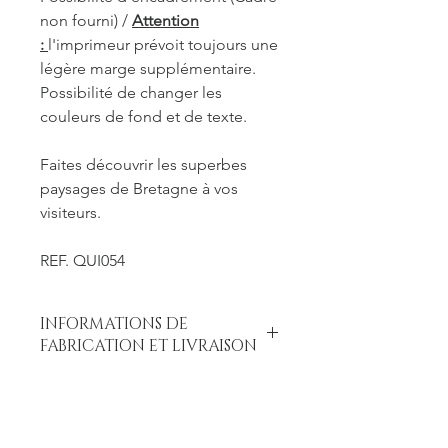
non fourni) /
Attention
:
l'imprimeur prévoit toujours une
légère marge supplémentaire.
Possibilité de changer les
couleurs de fond et de texte.
Faites découvrir les superbes
paysages de Bretagne à vos
visiteurs.
REF. QUI054
INFORMATIONS DE
FABRICATION ET LIVRAISON
Chaque produit est fabriqué à la
commande. Je travaille seule à sa
réalisation. Je suis maître de mes
délais concernant la retouche et le