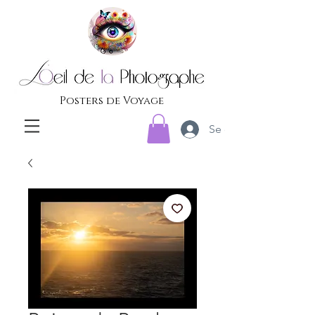
Posters de Voyage
Se connecter