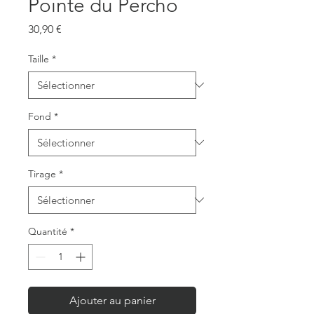
Pointe du Percho
Prix
30,90 €
Taille
*
Fond
*
Tirage
*
Quantité
*
Ajouter au panier