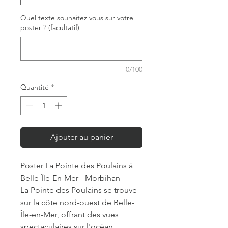
Quel texte souhaitez vous sur votre
poster ? (facultatif)
0/100
Quantité
*
Ajouter au panier
Poster La Pointe des Poulains à
Belle-Île-En-Mer - Morbihan
La Pointe des Poulains se trouve
sur la côte nord-ouest de Belle-
Île-en-Mer, offrant des vues
spectaculaires sur l'océan