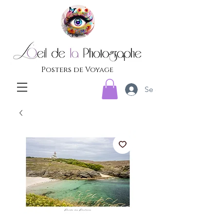
Posters de Voyage
Se connecter