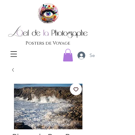
Posters de Voyage
Se connecter