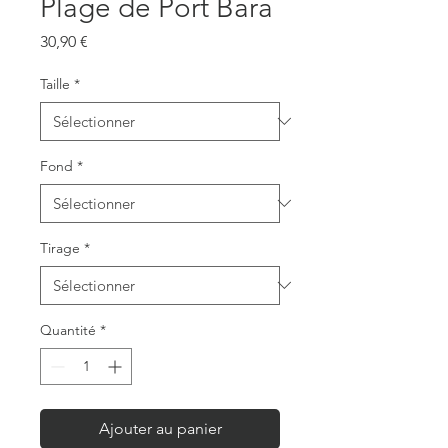
Plage de Port Bara
Prix
30,90 €
Taille
*
Fond
*
Tirage
*
Quantité
*
Ajouter au panier