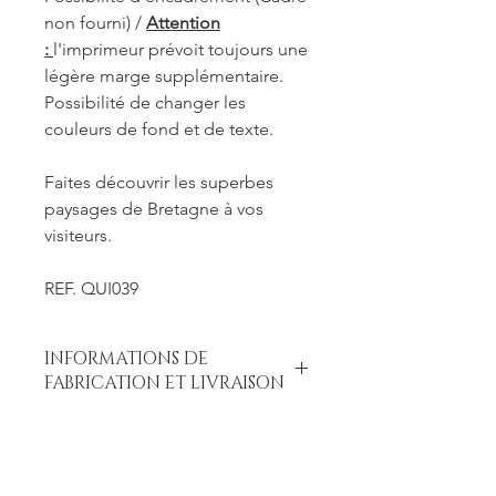
non fourni) /
Attention
:
l'imprimeur prévoit toujours une
légère marge supplémentaire.
Possibilité de changer les
couleurs de fond et de texte.
Faites découvrir les superbes
paysages de Bretagne à vos
visiteurs.
REF. QUI039
INFORMATIONS DE
FABRICATION ET LIVRAISON
Chaque produit est fabriqué à la
commande. Je travaille seule à sa
réalisation : retouches des photos,
encadrement éventuel, emballage du