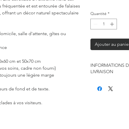
 fréquentée et est entourée de falaises
, offrant un décor naturel spectaculaire
Quantité
*
omicile, salle d'attente, gîtes ou
Ajouter au panie
ance
40x60 cm et 50x70 cm
INFORMATIONS D
vos soins, cadre non fourni)
LIVRAISON
 toujours une légère marge
Chaque produit est f
seule à sa réalisation
eurs de fond et de texte.
concernant la retouc
commandes mais je r
lades à vos visiteurs.
de contraintes fourni
des affiches et d'exp
Les délais annoncés p
généralement de 2 à 