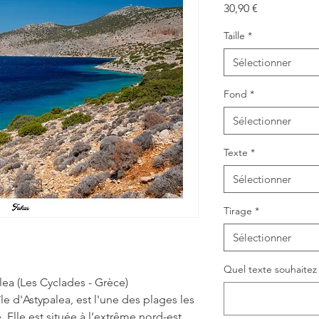
Prix
30,90 €
Taille
*
Sélectionner
Fond
*
Sélectionner
Texte
*
Sélectionner
Tirage
*
Sélectionner
Quel texte souhaitez v
lea (Les Cyclades - Grèce)
île d'Astypalea, est l'une des plages les
e. Elle est située à l’extrême nord-est