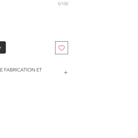
0/100
r
E FABRICATION ET
abriqué à la commande. Je travaille
. Je suis maître de mes délais
he et le traitement des
este soumise à un certain nombre
sseurs pour les délais d'impression
édition.
ar les prestataires sont
3 jours ouvrés.