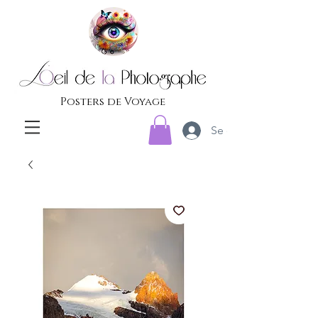
Posters de Voyage
Se connecter