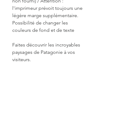
non fourni) /
Attention :
l'imprimeur prévoit toujours une
légère marge supplémentaire.
Possibilité de changer les
couleurs de fond et de texte
Faites découvrir les incroyables
paysages de Patagonie à vos
visiteurs.
REF. PAT003
INFORMATIONS DE
FABRICATION ET LIVRAISON
Chaque produit est fabriqué à la
commande. Je travaille seule à sa
réalisation. Je suis maître de mes
délais concernant la retouche et le