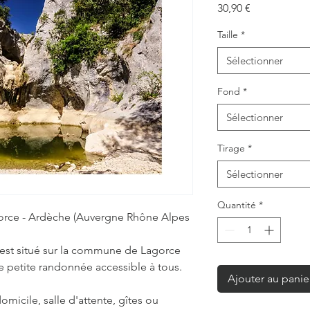
Prix
30,90 €
Taille
*
Sélectionner
Fond
*
Sélectionner
Tirage
*
Sélectionner
Quantité
*
orce - Ardèche (Auvergne Rhône Alpes
 est situé sur la commune de Lagorce
ne petite randonnée accessible à tous.
Ajouter au panie
omicile, salle d'attente, gîtes ou