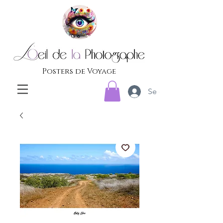
Posters de Voyage
Se connecter