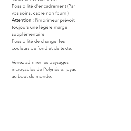
Possibilité d'encadrement (Par
vos soins, cadre non fourni)
Attention :
l'imprimeur prévoit
toujours une légère marge
supplémentaire.
Possibilité de changer les
couleurs de fond et de texte.
Venez admirer les paysages
incroyables de Polynésie, joyau
au bout du monde.
REF. POL037
INFORMATIONS DE
FABRICATION ET LIVRAISON
Chaque produit est fabriqué à la