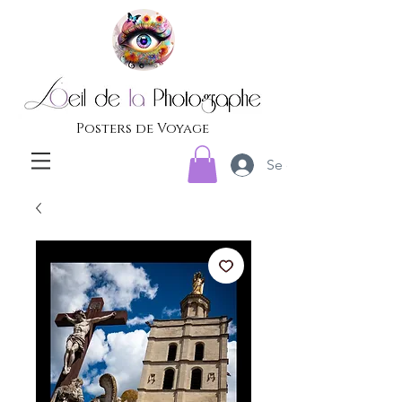
Posters de Voyage
Se connecter