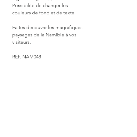
Possibilité de changer les
couleurs de fond et de texte.
Faites découvrir les magnifiques
paysages de la Namibie à vos
visiteurs.
REF. NAM048
INFORMATIONS DE
FABRICATION ET LIVRAISON
Chaque produit est fabriqué à la
commande. Je travaille seule à sa
réalisation. Je suis maître de mes
délais concernant la retouche et le
traitement des commandes mais je
reste soumise à un certain nombre de
ACCUEIL
contraintes fournisseurs pour les