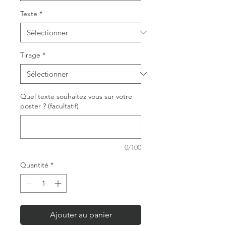
Texte
*
Tirage
*
Quel texte souhaitez vous sur votre
poster ? (facultatif)
0/100
Quantité
*
Ajouter au panier