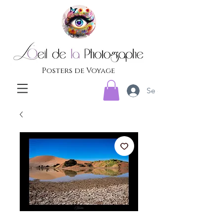
Posters de Voyage
Se connecter