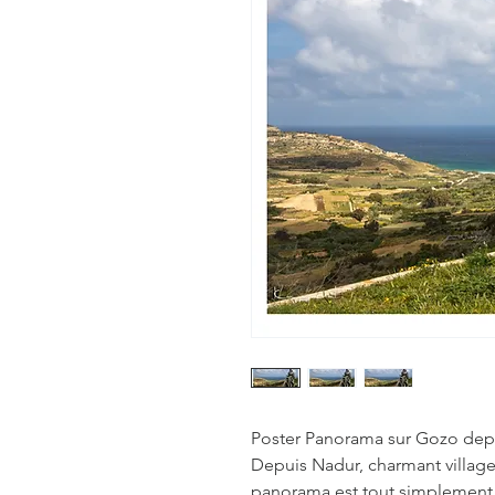
Poster Panorama sur Gozo depu
Depuis Nadur, charmant village
panorama est tout simplement sai