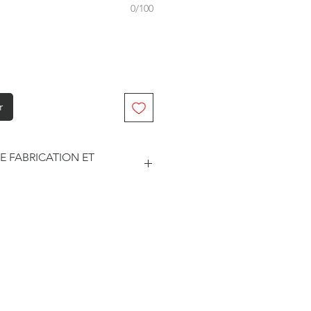
0/100
r
E FABRICATION ET
abriqué à la commande. Je travaille
. Je suis maître de mes délais
he et le traitement des
este soumise à un certain nombre
sseurs pour les délais d'impression
édition.
ar les prestataires sont
3 jours ouvrés.