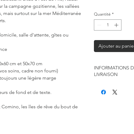
ur la campagne gozitienne, les vallées
ses, mais surtout sur la mer Méditerranée
Quantité
*
ts.
omicile, salle d'attente, gîtes ou
Ajouter au panie
ance
40x60 cm et 50x70 cm
INFORMATIONS D
vos soins, cadre non fourni)
LIVRAISON
 toujours une légère marge
Chaque produit est f
seule à sa réalisation
eurs de fond et de texte.
concernant la retouc
commandes mais je r
 Comino, les îles de rêve du bout de
de contraintes fourni
des affiches et d'exp
Les délais annoncés p
généralement de 2 à 