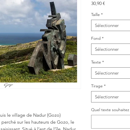
Prix
30,90 €
Taille
*
Sélectionner
Fond
*
Sélectionner
Texte
*
Sélectionner
Tirage
*
Sélectionner
Quel texte souhaitez v
is le village de Nadur (Gozo)
 perché sur les hauteurs de Gozo, le
sissant. Situé à l’est de l’île, Nadur