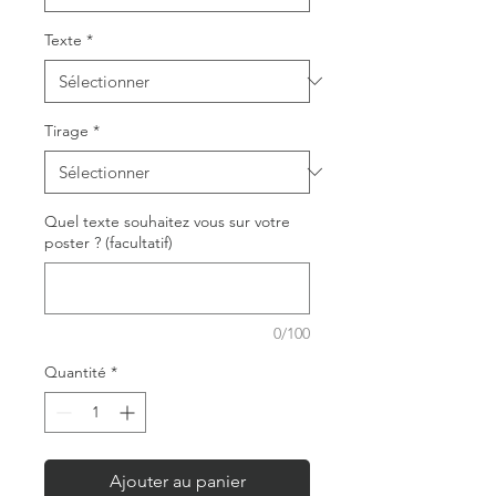
Texte
*
Tirage
*
Quel texte souhaitez vous sur votre
poster ? (facultatif)
0/100
Quantité
*
Ajouter au panier