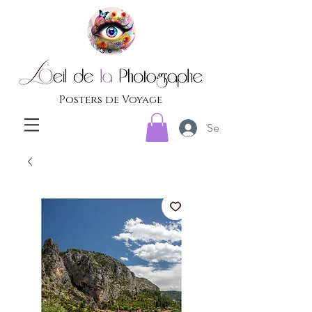
Posters de Voyage
Se connecter