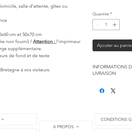
omicile, salle d'attente, gîtes ou
Quantité
*
ance
40x60 cm et 50x70 cm
re non fourni) /
Attention :
l'imprimeur
Ajouter au panie
arge supplémentaire.
eurs de fond et de texte
INFORMATIONS D
Bretagne à vos visiteurs.
LIVRAISON
Chaque produit est f
seule à sa réalisation
concernant la retouc
commandes mais je r
de contraintes fourni
des affiches et d'exp
CONDITIONS G
Les délais annoncés p
A PROPOS
généralement de 2 à 