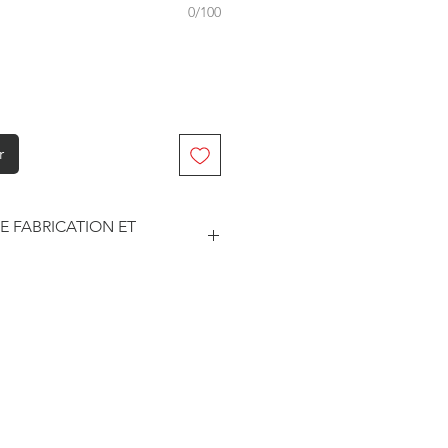
0/100
r
E FABRICATION ET
abriqué à la commande. Je travaille
. Je suis maître de mes délais
he et le traitement des
este soumise à un certain nombre
sseurs pour les délais d'impression
édition.
ar les prestataires sont
3 jours ouvrés.