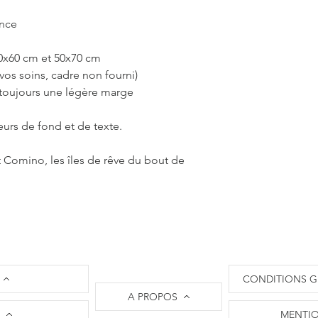
C'est pourquoi les 
10 à 12 jours ouvrés,
ance
part. Je m'engage à 
l'état d'avancement
40x60 cm et 50x70 cm
d'expédition.
vos soins, cadre non fourni)
Il n'est pas nécessa
 toujours une légère marge
commander sur L'Oei
​La société L'Oeil de
paiements par carte 
eurs de fond et de texte.
les règlements via le 
nécessaire de créer 
 Comino, les îles de rêve du bout de
un règlement et vous
​Attention : L'oeil d
livraisons uniquemen
Les frais de port son
le site.
​En ce qui concerne 
et retour, je vous invi
vente
.
CONDITIONS G
​N'hésitez pas à me c
A PROPOS
solliciter l'Oeil de 
MENTIO
originale !