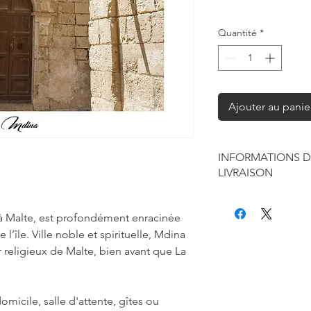
Quantité
*
Ajouter au panie
INFORMATIONS D
LIVRAISON
Chaque produit est f
seule à sa réalisation
, à Malte, est profondément enracinée
concernant la retouc
l’île. Ville noble et spirituelle, Mdina
commandes mais je r
 religieux de Malte, bien avant que La
de contraintes fourni
des affiches et d'exp
Les délais annoncés p
omicile, salle d'attente, gîtes ou
généralement de 2 à 