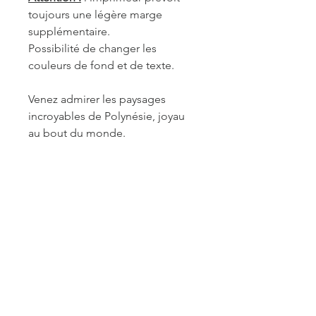
toujours une légère marge
supplémentaire.
Possibilité de changer les
couleurs de fond et de texte.
Venez admirer les paysages
incroyables de Polynésie, joyau
au bout du monde.
REF. POL039
INFORMATIONS DE
FABRICATION ET LIVRAISON
Chaque produit est fabriqué à la
commande. Je travaille seule à sa
réalisation. Je suis maître de mes
délais concernant la retouche et le
traitement des commandes mais je