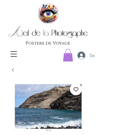
Posters de Voyage
Se connecter