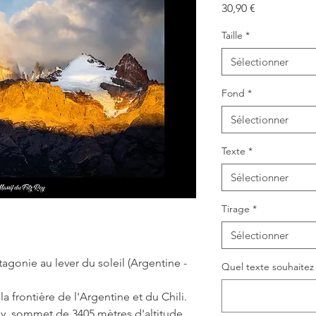
Prix
30,90 €
Taille
*
Sélectionner
Fond
*
Sélectionner
Texte
*
Sélectionner
Tirage
*
Sélectionner
tagonie au lever du soleil (Argentine -
Quel texte souhaitez v
la frontière de l'Argentine et du Chili.
y, sommet de 3405 mètres d'altitude.