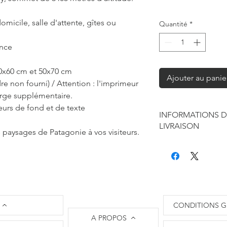
omicile, salle d'attente, gîtes ou
Quantité
*
ance
40x60 cm et 50x70 cm
Ajouter au panie
re non fourni) /
Attention :
l'imprimeur
arge supplémentaire.
eurs de fond et de texte
INFORMATIONS D
LIVRAISON
s paysages de Patagonie à vos visiteurs.
Chaque produit est f
seule à sa réalisation
concernant la retouc
commandes mais je r
de contraintes fourni
des affiches et d'exp
CONDITIONS G
Les délais annoncés p
A PROPOS
généralement de 2 à 