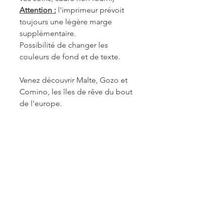
Attention :
l'imprimeur prévoit
toujours une légère marge
supplémentaire.
Possibilité de changer les
couleurs de fond et de texte.
Venez découvrir Malte, Gozo et
Comino, les îles de rêve du bout
de l'europe.
REF. MAL061
INFORMATIONS DE
FABRICATION ET LIVRAISON
Chaque produit est fabriqué à la
commande. Je travaille seule à sa
réalisation. Je suis maître de mes
délais concernant la retouche et le