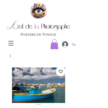
Posters de Voyage
Se connecter