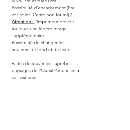
40x60 cm et 50x70 cm
Possibilité d'encadrement (Par
vos soins, Cadre non fourni) /
Attention :
l'imprimeur prévoit
toujours une légère marge
supplémentaire.
Possibilité de changer les
couleurs de fond et de texte
Faites découvrir les superbes
paysages de l'Ouest Américain à
vos visiteurs.
REF. LOW006
INFORMATIONS DE
FABRICATION ET LIVRAISON
Chaque produit est fabriqué à la