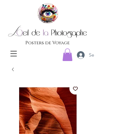
Posters de Voyage
Se connecter