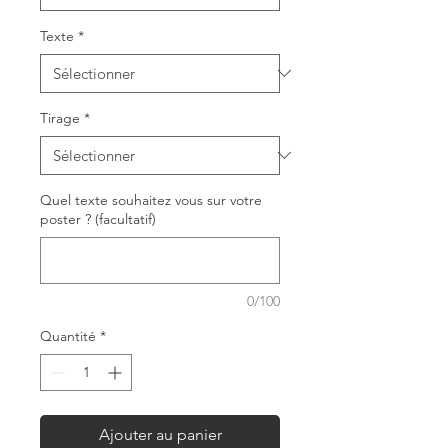
Texte
*
Tirage
*
Quel texte souhaitez vous sur votre
poster ? (facultatif)
0/100
Quantité
*
Ajouter au panier