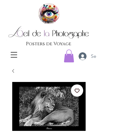
Posters de Voyage
Se connecter