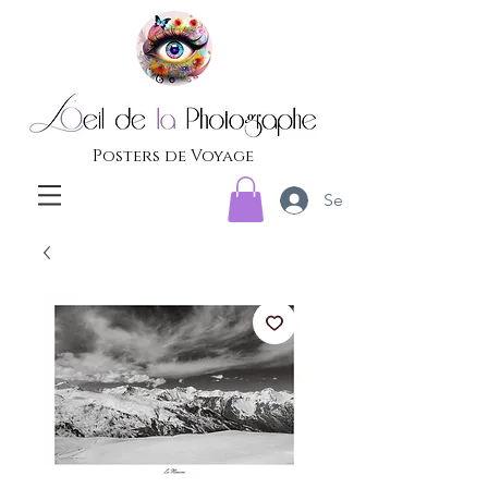
Posters de Voyage
Se connecter