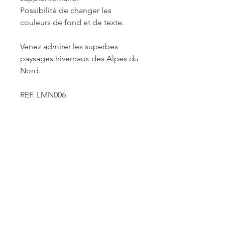
Possibilité de changer les
couleurs de fond et de texte.
Venez admirer les superbes
paysages hivernaux des Alpes du
Nord.
REF. LMN006
INFORMATIONS DE
FABRICATION ET LIVRAISON
Chaque produit est fabriqué à la
commande. Je travaille seule à sa
réalisation. Je suis maître de mes
délais concernant la retouche et le
traitement des commandes mais je
reste soumise à un certain nombre de
ACCUEIL
contraintes fournisseurs pour les