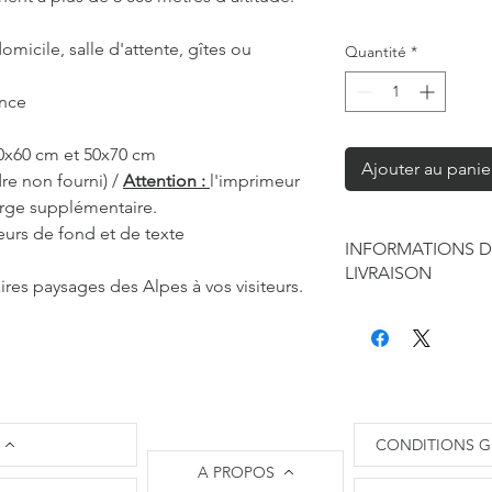
omicile, salle d'attente, gîtes ou
Quantité
*
ance
40x60 cm et 50x70 cm
Ajouter au panie
re non fourni) /
Attention :
l'imprimeur
arge supplémentaire.
eurs de fond et de texte
INFORMATIONS D
LIVRAISON
ires paysages des Alpes à vos visiteurs.
Chaque produit est f
seule à sa réalisation
concernant la retouc
commandes mais je r
de contraintes fourni
des affiches et d'exp
CONDITIONS G
Les délais annoncés p
A PROPOS
généralement de 2 à 