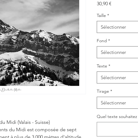
Prix
30,90 €
Taille
*
Sélectionner
Fond
*
Sélectionner
Texte
*
Sélectionner
Tirage
*
Sélectionner
Quel texte souhaitez v
u Midi (Valais - Suisse)
nts du Midi est composée de sept
ent à plus de 3 000 mètres d'altitude.