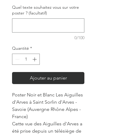
Quel texte souhaitez vous sur votre
poster ? (facultatif)
0/100
Quantité
*
Ajouter au panier
Poster Noir et Blanc Les Aiguilles
d'Arves à Saint Sorlin d'Arves -
Savoie (Auvergne Rhône Alpes -
France)
Cette vue des Aiguilles d'Arves a
été prise depuis un télésiège de