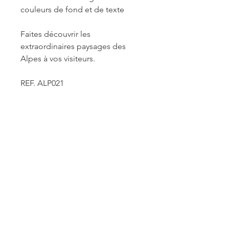
couleurs de fond et de texte
Faites découvrir les
extraordinaires paysages des
Alpes à vos visiteurs.
REF. ALP021
INFORMATIONS DE
FABRICATION ET LIVRAISON
Chaque produit est fabriqué à la
commande. Je travaille seule à sa
réalisation. Je suis maître de mes
délais concernant la retouche et le
traitement des commandes mais je
reste soumise à un certain nombre de
ACCUEIL
contraintes fournisseurs pour les
délais d'impression des affiches et